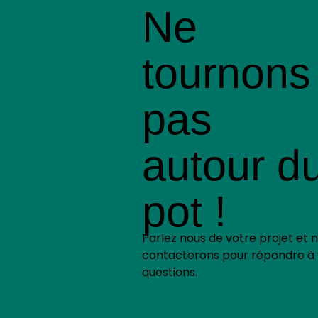
Ne
tournons
pas
autour d
pot !
Parlez nous de votre projet et 
contacterons pour répondre à
questions.