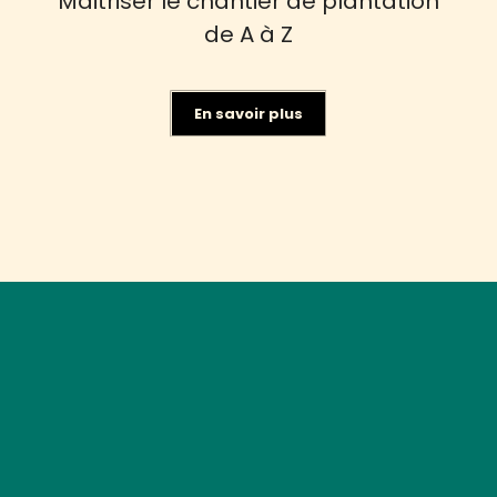
Maitriser le chantier de plantation
de A à Z
En savoir plus