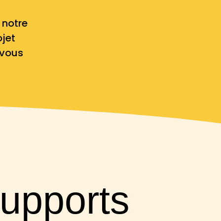
 notre
ojet
 vous
upports