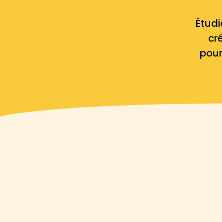
Étudi
cr
pou