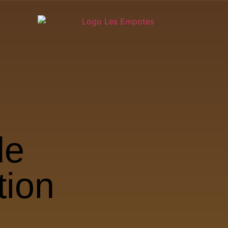
de
tion